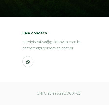
Fale conosco
administrativo@goldenvita.com.br
comercial@goldenvita.com.br
CNPJ 93.996.296/0001-23