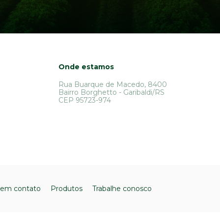
Onde estamos
Rua Buarque de Macedo, 8400
Bairro Borghetto - Garibaldi/RS
CEP 95723-974
 em contato
Produtos
Trabalhe conosco