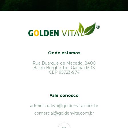
Onde estamos
Rua Buarque de Macedo, 8400
Bairro Borghetto - Garibaldi/RS
CEP 95723-974
Fale conosco
administrativo@goldenvita.com.br
comercial@goldenvita.com.br