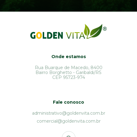
Onde estamos
Rua Buarque de Macedo, 8400
Bairro Borghetto - Garibaldi/RS
CEP 95723-974
Fale conosco
administrativo@goldenvita.com.br
comercial@goldenvita.com.br