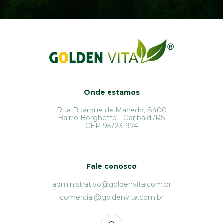
Onde estamos
Rua Buarque de Macedo, 8400
Bairro Borghetto - Garibaldi/RS
CEP 95723-974
Fale conosco
administrativo@goldenvita.com.br
comercial@goldenvita.com.br